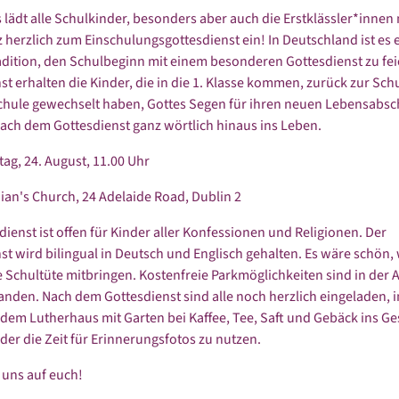
s lädt alle Schulkinder, besonders aber auch die Erstklässler*innen 
z herzlich zum Einschulungsgottesdienst ein! In Deutschland ist es 
dition, den Schulbeginn mit einem besonderen Gottesdienst zu fei
st erhalten die Kinder, die in die 1. Klasse kommen, zurück zur Sch
chule gewechselt haben, Gottes Segen für ihren neuen Lebensabsc
ach dem Gottesdienst ganz wörtlich hinaus ins Leben.
ag, 24. August, 11.00 Uhr
nian's Church, 24 Adelaide Road, Dublin 2
dienst ist offen für Kinder aller Konfessionen und Religionen. Der
st wird bilingual in Deutsch und Englisch gehalten. Es wäre schön,
e Schultüte mitbringen. Kostenfreie Parkmöglichkeiten sind in der 
nden. Nach dem Gottesdienst sind alle noch herzlich eingeladen, 
em Lutherhaus mit Garten bei Kaffee, Tee, Saft und Gebäck ins Ge
r die Zeit für Erinnerungsfotos zu nutzen.
 uns auf euch!