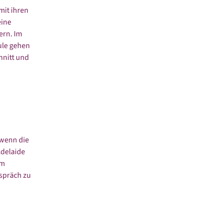
mit ihren
eine
ern. Im
ule gehen
hnitt und
 wenn die
Adelaide
im
spräch zu