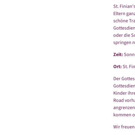
St. Finian'
Eltern gan
schöne Tra
Gottesdien
oder die S
springen n
Zeit:
Sonnt
Ort:
St. Fi
Der Gottes
Gottesdien
Kinder ihr
Road vorha
angrenzend
kommen ode
Wir freuen