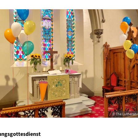
© The Lutheran 
ungsgottesdienst