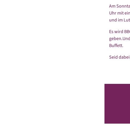
Am Sonntag
Uhr mit ei
und im Lu
Es wird BB
geben.Und 
Buffett.
Seid dabei