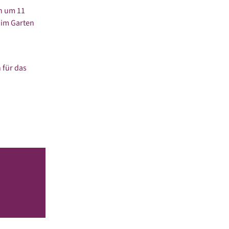
en um 11
 im Garten
 für das