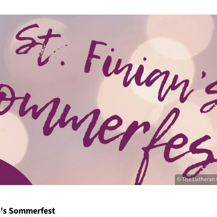
© The Lutheran 
an's Sommerfest